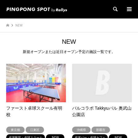
検索
NEW
NEW
新規オープンまたは近日オープン予定の施設一覧です。
ファースト卓球スクール有明
バルコラボ Takkyuバル 奥武山
校
公園店
東京都
江東区
沖縄県
那覇市
卓球教室・卓球スクール
NEW
卓球バー・卓球カフェ
NEW