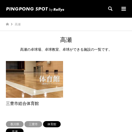
検索
高瀬
高瀬
高瀬の卓球場、卓球教室、卓球ができる施設の一覧です。
三豊市総合体育館
香川県
三豊市
体育館
高瀬