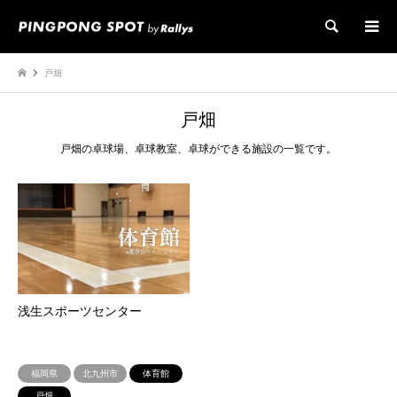
検索
戸畑
戸畑
戸畑の卓球場、卓球教室、卓球ができる施設の一覧です。
浅生スポーツセンター
福岡県
北九州市
体育館
戸畑