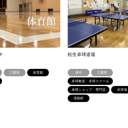
ナ
松生卓球道場
三重県
体育館
津市
三重県
卓球教室・卓球スクール
卓球ショップ・専門店
卓球場
津新町