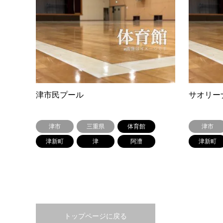
津市民プール
サオリー
津市
三重県
体育館
津市
津新町
津
阿漕
津新町
トップページに戻る