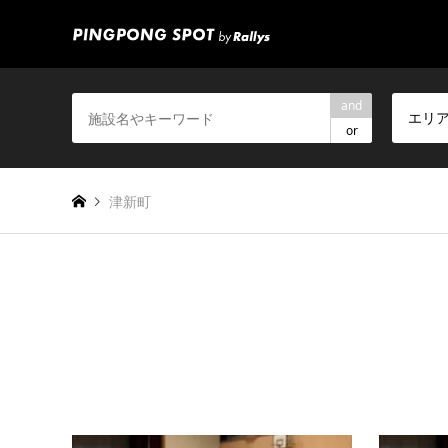
and
エリ
or
津新町