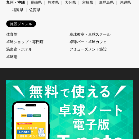
九州・沖縄
長崎県
熊本県
大分県
宮崎県
鹿児島県
沖縄県
福岡県
佐賀県
施設ジャンル
体育館
卓球教室・卓球スクール
卓球ショップ・専門店
卓球バー・卓球カフェ
温泉宿・ホテル
アミューズメント施設
卓球場