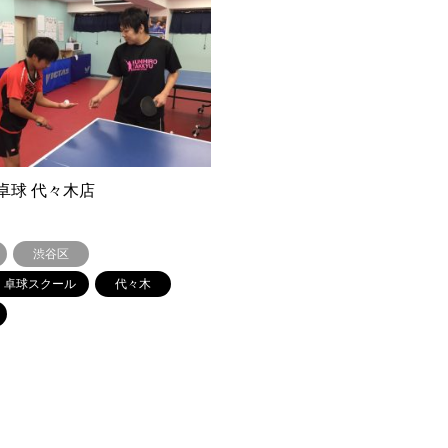
卓球 代々木店
渋谷区
・卓球スクール
代々木