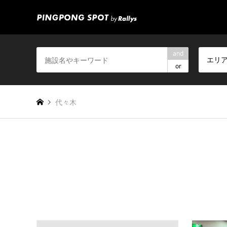
and
エリ
or
代々木