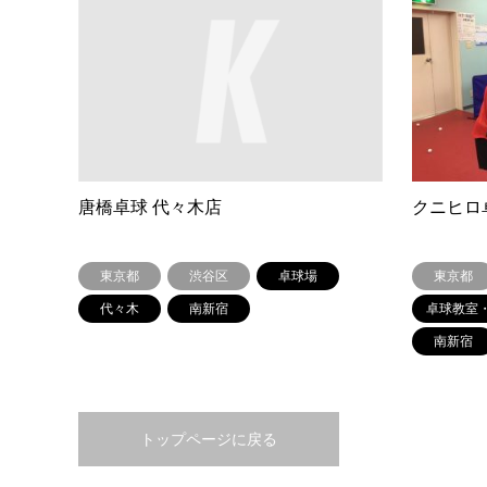
唐橋卓球 代々木店
クニヒロ
東京都
渋谷区
卓球場
東京都
代々木
南新宿
卓球教室
南新宿
トップページに戻る