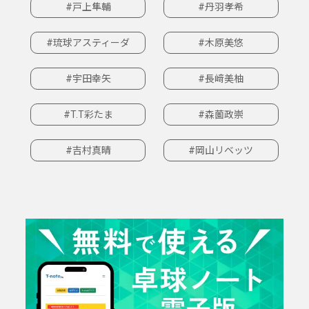
#戸上隼輔
#丹羽孝希
#琉球アスティーダ
#木原美悠
#宇田幸矢
#長﨑美柚
#T.T彩たま
#森薗政崇
#吉村真晴
#岡山リベッツ