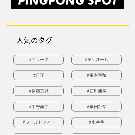
人気のタグ
#Ｔリーグ
#テンオール
#ITTF
#張本智和
#伊藤美誠
#石川佳純
#平野美宇
#早田ひな
#ワールドツアー
#水谷隼