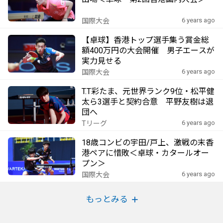
6 years ago
国際大会
【卓球】香港トップ選手集う賞金総
額400万円の大会開催 男子エースが
実力見せる
6 years ago
国際大会
T.T彩たま、元世界ランク9位・松平健
太ら3選手と契約合意 平野友樹は退
団へ
6 years ago
Tリーグ
18歳コンビの宇田/戸上、激戦の末香
港ペアに惜敗＜卓球・カタールオー
プン＞
6 years ago
国際大会
もっとみる