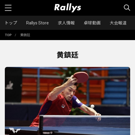
トップ
Rallys Store
求人情報
卓球動画
大会報道
TOP
/
黄鎮廷
黄鎮廷