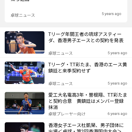
5 years ago
卓球ニュース
Tリーグ年間王者の琉球アスティー
ダ、香港男子エースとの契約を発表
5 years ago
卓球ニュース
Tリーグ・T.T彩たま、香港のエース黄
鎮廷と来季契約せず
5 years ago
卓球ニュース
愛工大名電高3年・曽根翔、T.T彩たま
と契約合意 黄鎮廷はメンバー登録
抹消
6 years ago
卓球プレーヤー向け
香港女子エース杜凱琹、男子団体に
出場＜卓球・第2回香港国内大会＞