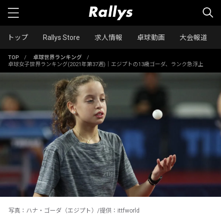
トップ
Rallys Store
求人情報
卓球動画
大会報道
TOP
/
卓球世界ランキング
/
卓球女子世界ランキング(2021年第37週)｜エジプトの13歳ゴーダ、ランク急浮上
写真：ハナ・ゴーダ（エジプト）/提供：ittfworld