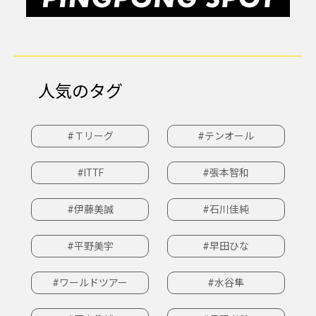
人気のタグ
#Ｔリーグ
#テンオール
#ITTF
#張本智和
#伊藤美誠
#石川佳純
#平野美宇
#早田ひな
#ワールドツアー
#水谷隼