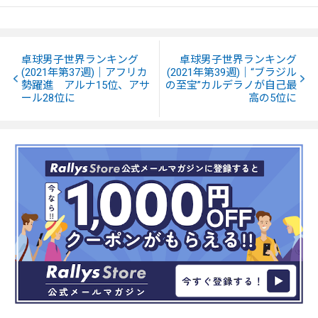
卓球男子世界ランキング
卓球男子世界ランキング
(2021年第37週)｜アフリカ
(2021年第39週)｜“ブラジル
勢躍進 アルナ15位、アサ
の至宝”カルデラノが自己最
ール28位に
高の5位に