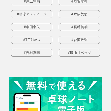
#戸上隼輔
#丹羽孝希
#琉球アスティーダ
#木原美悠
#宇田幸矢
#長﨑美柚
#T.T彩たま
#森薗政崇
#吉村真晴
#岡山リベッツ