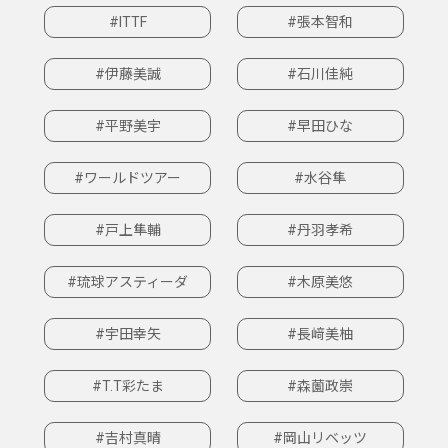
#ITTF
#張本智和
#伊藤美誠
#石川佳純
#平野美宇
#早田ひな
#ワールドツアー
#水谷隼
#戸上隼輔
#丹羽孝希
#琉球アスティーダ
#木原美悠
#宇田幸矢
#長﨑美柚
#T.T彩たま
#森薗政崇
#吉村真晴
#岡山リベッツ