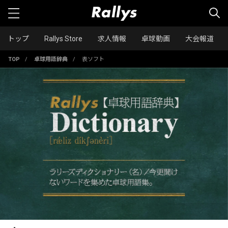
トップ
Rallys Store
求人情報
卓球動画
大会報道
TOP
/
卓球用語辞典
/
表ソフト