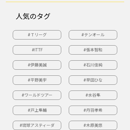
人気のタグ
#Ｔリーグ
#テンオール
#ITTF
#張本智和
#伊藤美誠
#石川佳純
#平野美宇
#早田ひな
#ワールドツアー
#水谷隼
#戸上隼輔
#丹羽孝希
#琉球アスティーダ
#木原美悠