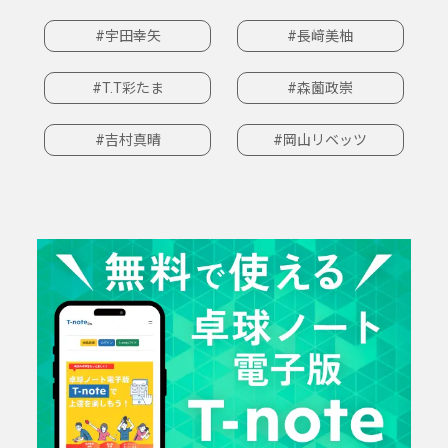
#宇田幸矢
#長﨑美柚
#T.T彩たま
#森薗政崇
#吉村真晴
#岡山リベッツ