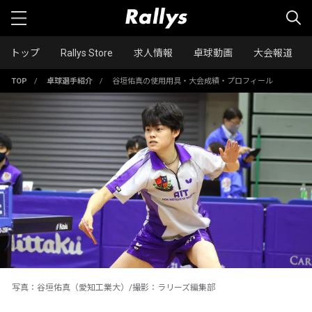
トップ
Rallys Store
求人情報
卓球動画
大会報道
TOP
/
卓球選手紹介
/
谷垣佑真の使用用具・大会成績・プロフィール
写真：谷垣佑真（愛知工業大）/撮影：ラリーズ編集部