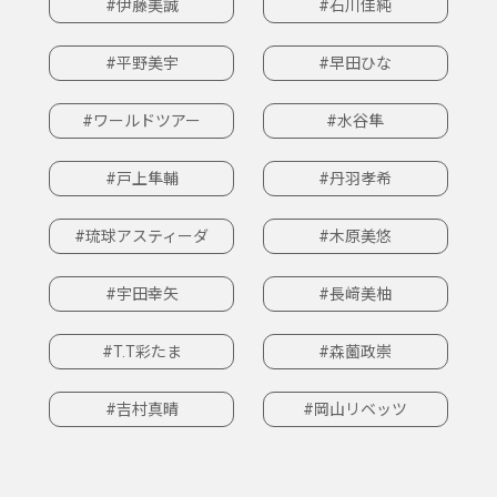
#伊藤美誠
#石川佳純
#平野美宇
#早田ひな
#ワールドツアー
#水谷隼
#戸上隼輔
#丹羽孝希
#琉球アスティーダ
#木原美悠
#宇田幸矢
#長﨑美柚
#T.T彩たま
#森薗政崇
#吉村真晴
#岡山リベッツ