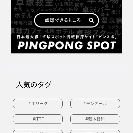
人気のタグ
#Ｔリーグ
#テンオール
#ITTF
#張本智和