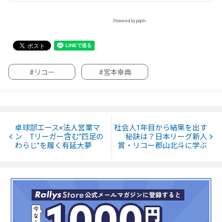
Powered by popIn
#リコー
#宮本幸典
卓球部エース×法人営業マ
社会人1年目から結果を出す
ン Tリーガー含む“四足の
秘訣は？日本リーグ新人
わらじ”を履く有延大夢
賞・リコー郡山北斗に学ぶ