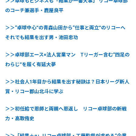
＞＞卓球もビジネスも「結果が一番大事」 リコー卓球部
のコーチ兼選手・鹿屋良平
＞＞“卓球中心”の青森山田から“仕事と両立”のリコーへ
それでも結果を出す男・池田忠功
＞＞卓球部エース×法人営業マン Tリーガー含む“四足の
わらじ”を履く有延大夢
＞＞社会人1年目から結果を出す秘訣は？日本リーグ新人
賞・リコー郡山北斗に学ぶ
＞＞初任給で恩師と両親へ恩返し リコー卓球部の新戦
力・髙取侑史
＞＞「結果＋α」リコー卓球部・工藤監督が求める“企業