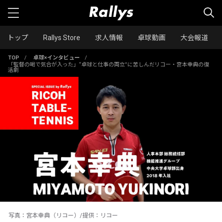
トップ
Rallys Store
求人情報
卓球動画
大会報道
TOP
/
卓球×インタビュー
/
「監督の喝で気合が入った」“卓球と仕事の両立”に苦しんだリコー・宮本幸典の復
活劇
写真：宮本幸典（リコー）/提供：リコー