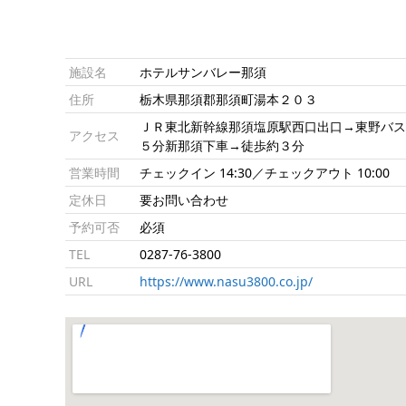
施設名
ホテルサンバレー那須
住所
栃木県那須郡那須町湯本２０３
ＪＲ東北新幹線那須塩原駅西口出口→東野バ
アクセス
５分新那須下車→徒歩約３分
営業時間
チェックイン 14:30／チェックアウト 10:00
定休日
要お問い合わせ
予約可否
必須
TEL
0287-76-3800
URL
https://www.nasu3800.co.jp/