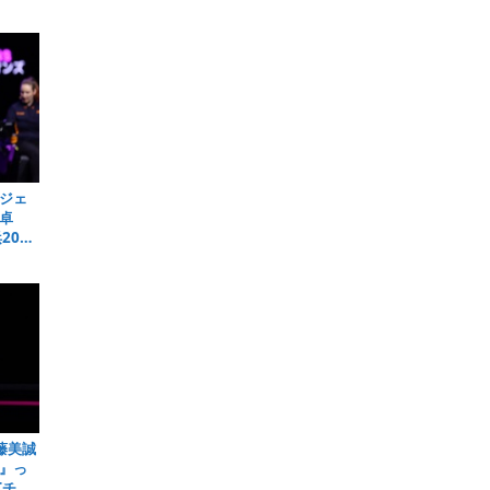
ジェ
卓
026
藤美誠
』っ
Tチャ