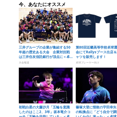
今、あなたにオススメ
三井グループの企業が集結する50
第80回近畿高等学校卓球
年超の歴史ある大会 企業対抗戦
会にてRallysブース出店
は三井住友信託銀行が頂点に＜卓
ャツを販売します！
球・オール三井2026＞
大会報道
卓球プレーヤー向け
初戦白星の大藤沙月「五輪を意識
篠塚大登に惜敗の宇田幸矢
したのはここ2、3年」坂本竜介コ
の転換点に「どう自分で調
ーチ「五輪を目指している」＜卓
いくか少し迷った」＜卓球