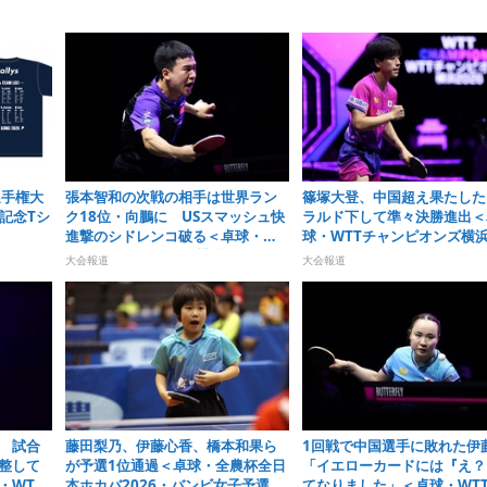
選手権大
張本智和の次戦の相手は世界ラン
篠塚大登、中国超え果たした
＆記念Tシ
ク18位・向鵬に USスマッシュ快
ラルド下して準々決勝進出＜
進撃のシドレンコ破る＜卓球・
球・WTTチャンピオンズ横浜2
WTTチャンピオンズ横浜2026＞
＞
大会報道
大会報道
 試合
藤田梨乃、伊藤心香、橋本和果ら
1回戦で中国選手に敗れた伊
整して
が予選1位通過＜卓球・全農杯全日
「イエローカードには『え？
・WTT
本ホカバ2026・バンビ女子予選リ
てなりました」＜卓球・WT