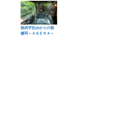
桓武平氏ゆかりの宿
揚羽～ＡＧＥＨＡ～