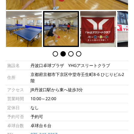
施設名
丹波口卓球プラザ YHGアスリートクラブ
京都府京都市下京区中堂寺壬生町8-6 ひじりビル2
住所
階
アクセス
JR丹波口駅から東へ徒歩3分
営業時間
10:00～22:00
定休日
なし
予約可否
予約可
卓球台数
卓球台６台