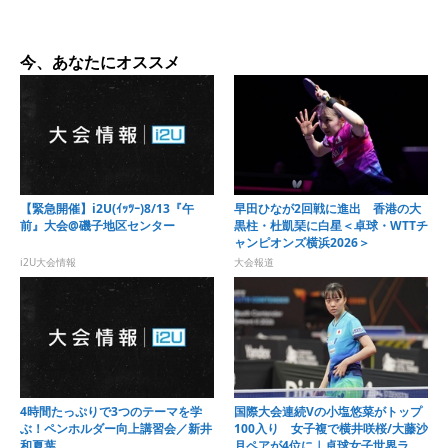
今、あなたにオススメ
【緊急開催】i2U(ｲｯﾂｰ)8/13『午
早田ひなが2回戦に進出 香港の大
前』大会@磯子地区センター
黒柱・杜凱琹に白星＜卓球・WTTチ
ャンピオンズ横浜2026＞
i2U大会情報
大会報道
4時間たっぷりで3つのテーマを学
国際大会連続Vの小塩悠菜がトップ
ぶ！ペンホルダー向上講習会／新井
100入り 女子複で横井咲桜/大藤沙
和夏葉
月ペアが4位に｜卓球女子世界ラン