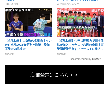
キング（2026年第32週）
i2U大会情報
卓球世界ランキング
【卓球動画】大白熱の名勝負｜イン
【卓球動画】今季は即戦力で田中佑
カレ卓球2026女子準々決勝 愛知
汰が加入！今年こそ悲願の全日本実
工業大vs筑波大
業団優勝目指すファーストに潜入
村松雄斗も神奈川県代表チームの方
卓球動画
卓球動画
に参戦
Recommended by
店舗登録はこちら＞＞