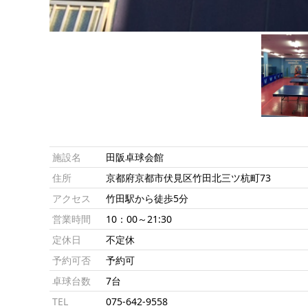
施設名
田阪卓球会館
住所
京都府京都市伏見区竹田北三ツ杭町73
アクセス
竹田駅から徒歩5分
営業時間
10：00～21:30
定休日
不定休
予約可否
予約可
卓球台数
7台
TEL
075-642-9558