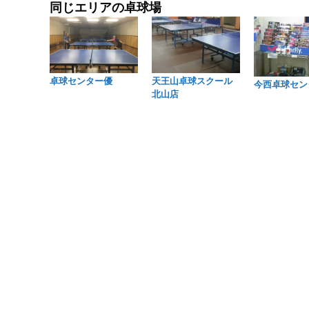
同じエリアの卓球場
卓球センター優
天王山卓球スクール
今西卓球セン
北山店