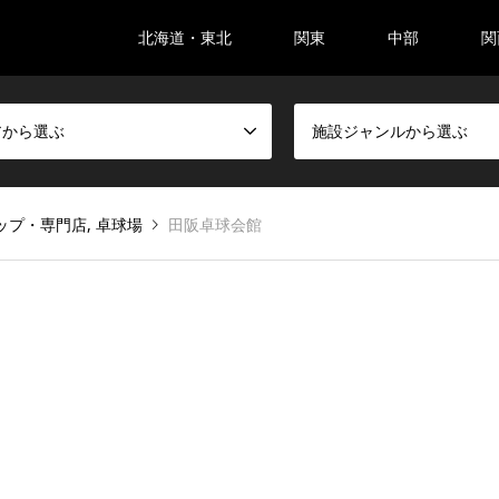
北海道・東北
関東
中部
関
アから選ぶ
施設ジャンルから選ぶ
ップ・専門店
,
卓球場
田阪卓球会館