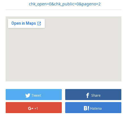
chk_open=0&chk_public=0&pageno=2
Tweet
Share
+1
Hatena