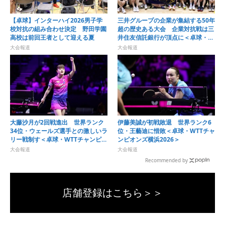
【卓球】インターハイ2026男子学
三井グループの企業が集結する50年
校対抗の組み合わせ決定 野田学園
超の歴史ある大会 企業対抗戦は三
高校は前回王者として迎える夏
井住友信託銀行が頂点に＜卓球・オ
ール三井2026＞
大会報道
大会報道
大藤沙月が2回戦進出 世界ランク
伊藤美誠が初戦敗退 世界ランク6
34位・ウェールズ選手との激しいラ
位・王藝迪に惜敗＜卓球・WTTチャ
リー戦制す＜卓球・WTTチャンピオ
ンピオンズ横浜2026＞
ンズ横浜2026＞
大会報道
大会報道
Recommended by
店舗登録はこちら＞＞