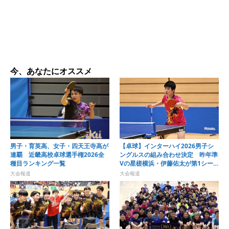
今、あなたにオススメ
男子・育英高、女子・四天王寺高が
【卓球】インターハイ2026男子シ
連覇 近畿高校卓球選手権2026全
ングルスの組み合わせ決定 昨年準
種目ランキング一覧
Vの星槎横浜・伊藤佑太が第1シー
ドに
大会報道
大会報道