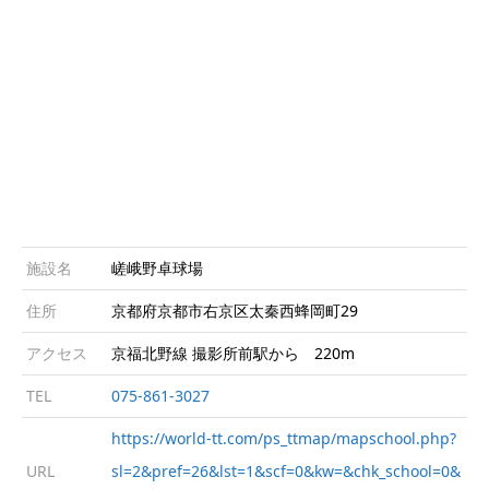
施設名
嵯峨野卓球場
住所
京都府京都市右京区太秦西蜂岡町29
アクセス
京福北野線 撮影所前駅から 220m
TEL
075-861-3027
https://world-tt.com/ps_ttmap/mapschool.php?
URL
sl=2&pref=26&lst=1&scf=0&kw=&chk_school=0&