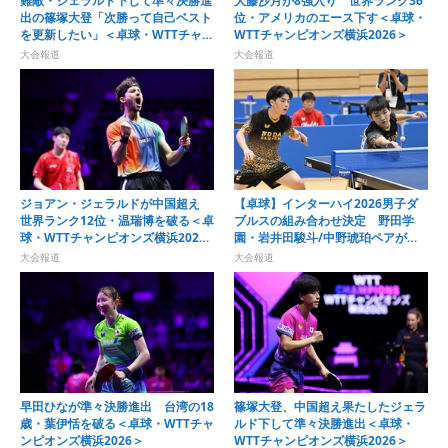
難敵・ジェラルド下して準々決勝進
大藤沙月が8強入り 世界ランク36
出の篠塚大登「次勝って自己ベスト
位・アメリカのエース下す＜卓球・
を更新したい」＜卓球・WTTチャン
WTTチャンピオンズ横浜2026＞
ピオンズ横浜2026＞
大会報道
大会報道
ジョアン・ジェラルドが中国超え
【卓球】インターハイ2026男子ダ
世界ランク12位・温瑞博を破る＜卓
ブルスの組み合わせ決定 野田学
球・WTTチャンピオンズ横浜2026
園・岩井田駿斗/中野琥珀ペアが第1
＞
シードに
大会報道
大会報道
早田ひなが準々決勝進出 台湾の18
篠塚大登、中国超え果たしたジェラ
歳・葉伊恬を破る＜卓球・WTTチャ
ルド下して準々決勝進出＜卓球・
ンピオンズ横浜2026＞
WTTチャンピオンズ横浜2026＞