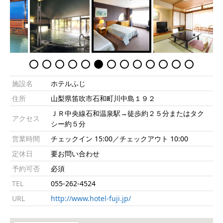
施設名
ホテルふじ
住所
山梨県笛吹市石和町川中島１９２
ＪＲ中央線石和温泉駅→徒歩約２５分またはタク
アクセス
シー約５分
営業時間
チェックイン 15:00／チェックアウト 10:00
定休日
要お問い合わせ
予約可否
必須
TEL
055-262-4524
URL
http://www.hotel-fuji.jp/