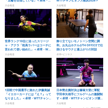
「五輪を目指している」＜卓球・
WTTチャンピオンズ横浜2026＞
WTTチャンピオンズ横浜2026＞
大会報道
大会報道
世界ランク10位に迫ったスリージ
飾り立てないモノトーン空間に調
ャ・アクラ「粒高ラバーはコーチに
和。お丸山ホテルがT4 OFFICEで仕
言われて使い始めた」＜卓球・WTT
掛けるサウナと湯上がりの対話
チャンピオンズ横浜2026＞
大会報道
卓球×ビジネス
1回戦で中国選手に敗れた伊藤美誠
日本勢左腕対決は篠塚大登に軍配
「イエローカードには『え？』って
宇田幸矢相手にフルゲームの激闘制
なりました」＜卓球・WTTチャンピ
す＜卓球・WTTチャンピオンズ横浜
オンズ横浜2026＞
2026＞
大会報道
大会報道