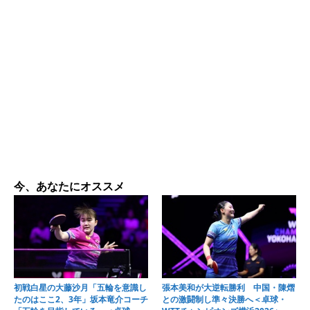
今、あなたにオススメ
初戦白星の大藤沙月「五輪を意識し
張本美和が大逆転勝利 中国・陳熠
たのはここ2、3年」坂本竜介コーチ
との激闘制し準々決勝へ＜卓球・