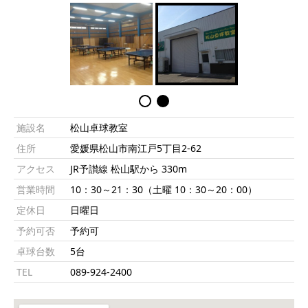
施設名
松山卓球教室
住所
愛媛県松山市南江戸5丁目2-62
アクセス
JR予讃線 松山駅から 330m
営業時間
10：30～21：30（土曜 10：30～20：00）
定休日
日曜日
予約可否
予約可
卓球台数
5台
TEL
089-924-2400