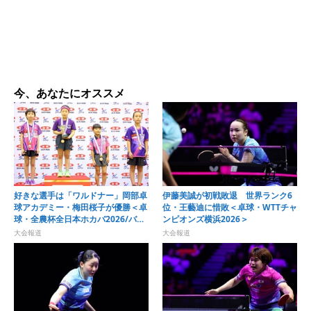
今、あなたにオススメ
好きな選手は「ワルドナー」岡部卓
伊藤美誠が初戦敗退 世界ランク6
球アカデミー・梅田桜子が優勝＜卓
位・王藝迪に惜敗＜卓球・WTTチャ
球・全農杯全日本ホカバ2026/バン
ンピオンズ横浜2026＞
ビ女子＞
大会報道
大会報道