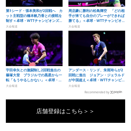
第1シード・張本美和が2回戦へ カ
周启豪に勝利の松島輝空 「どの相
ット主戦型の橋本帆乃香との接戦を
手が来ても自分のプレーができれば
制す＜卓球・WTTチャンピオンズ横
勝てる」＜卓球・WTTチャンピオン
浜2026＞
ズ横浜2026＞
大会報道
大会報道
宇田幸矢との激闘制し2回戦進出の
アンダース・リンド、朱雨玲らが2
篠塚大登 ブラジルでの黒星から一
回戦に進出 ジョアン・ジェラルド
転「もうやるしかない」＜卓球・
が中国超え＜卓球・WTTチャンピオ
WTTチャンピオンズ横浜2026＞
ンズ横浜2026＞
大会報道
大会報道
Recommended by
店舗登録はこちら＞＞