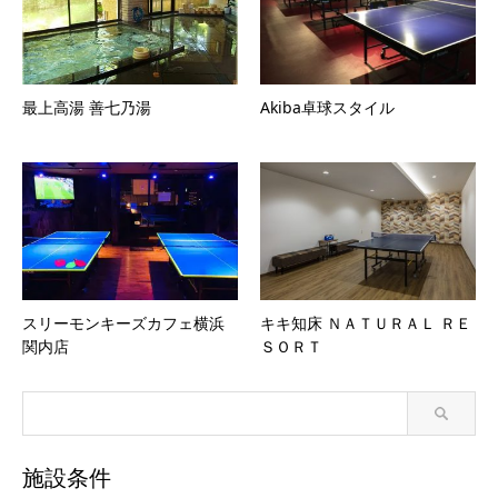
最上高湯 善七乃湯
Akiba卓球スタイル
スリーモンキーズカフェ横浜
キキ知床 ＮＡＴＵＲＡＬ ＲＥ
関内店
ＳＯＲＴ
施設条件