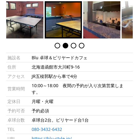
施設名
Blu 卓球＆ビリヤードカフェ
住所
北海道函館市大川町9-16
アクセス
JR五稜郭駅から車で4分
10:00～18:00 夜間の予約が入り次第営業しま
営業時間
す。
定休日
月曜・火曜
予約可否
予約必須
卓球台数
卓球台2台。ビリヤード台1台
TEL
080-3432-6432
URL
https://blu-style.jp/