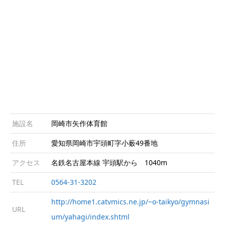
施設名
岡崎市矢作体育館
住所
愛知県岡崎市宇頭町字小薮49番地
アクセス
名鉄名古屋本線 宇頭駅から 1040m
TEL
0564-31-3202
http://home1.catvmics.ne.jp/~o-taikyo/gymnasi
URL
um/yahagi/index.shtml