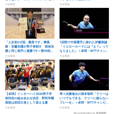
ンズ横浜2026＞
大会報道
大会報道
「人生初の2冠、最高です」爽風
1回戦で中国選手に敗れた伊藤美誠
館・安藤京護が男子単制す 団体決
「イエローカードには『え？』って
勝と同じ相手に連勝でV＜第59回全
なりました」＜卓球・WTTチャンピ
国高等学校定時制通信制卓球大会＞
オンズ横浜2026＞
大会報道
大会報道
【卓球】インターハイ2026男子学
準々決勝進出の張本智和「ラリーは
校対抗の組み合わせ決定 野田学園
いつでもできる、ラリーに頼らない
高校は前回王者として迎える夏
プレーを」＜卓球・WTTチャンピオ
ンズ横浜2026＞
大会報道
大会報道
Recommended by