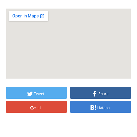
Tweet
Share
+1
Hatena