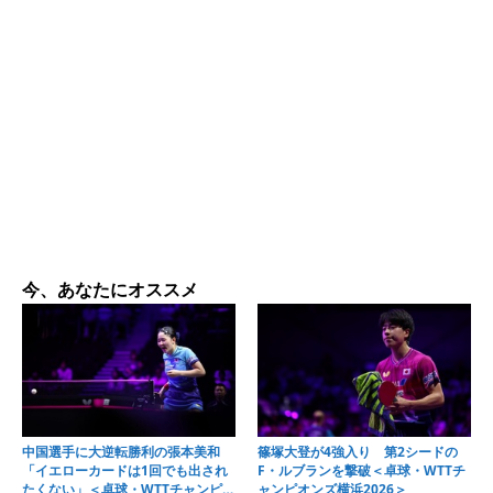
今、あなたにオススメ
中国選手に大逆転勝利の張本美和
篠塚大登が4強入り 第2シードの
「イエローカードは1回でも出され
F・ルブランを撃破＜卓球・WTTチ
たくない」＜卓球・WTTチャンピオ
ャンピオンズ横浜2026＞