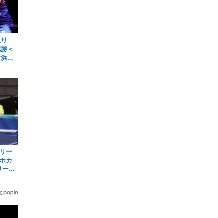
強入り
完勝＜
横浜
リー
ホカ
リーグ