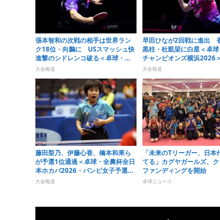
張本智和の次戦の相手は世界ラン
早田ひなが2回戦に進出 
ク18位・向鵬に USスマッシュ快
黒柱・杜凱琹に白星＜卓球
進撃のシドレンコ破る＜卓球・
チャンピオンズ横浜2026
WTTチャンピオンズ横浜2026＞
大会報道
大会報道
藤田梨乃、伊藤心香、橋本和果ら
「未来のTリーガー、日本
が予選1位通過＜卓球・全農杯全日
てる」カグヤガールズ、ク
本ホカバ2026・バンビ女子予選リ
ファンディングを開始
ーグ＞
大会報道
卓球ニュース