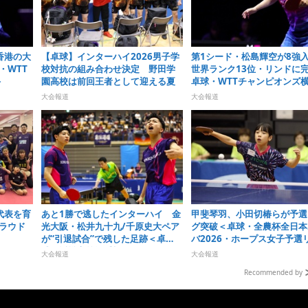
香港の大
【卓球】インターハイ2026男子学
第1シード・松島輝空が8
・WTT
校対抗の組み合わせ決定 野田学
世界ランク13位・リンドに
＞
園高校は前回王者として迎える夏
卓球・WTTチャンピオンズ
2026＞
大会報道
大会報道
代表を育
あと1勝で逃したインターハイ 金
甲斐琴羽、小田切椿らが予選
ラウド
光大阪・松井九十九/千原史大ペア
グ突破＜卓球・全農杯全日本
が“引退試合”で残した足跡＜卓
バ2026・ホープス女子予選
球・近畿高校選手権2026＞
＞
大会報道
大会報道
Recommended by