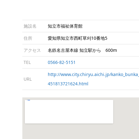
施設名
知立市福祉体育館
住所
愛知県知立市西町草刈10番地5
アクセス
名鉄名古屋本線 知立駅から 600m
TEL
0566-82-5151
http://www.city.chiryu.aichi.jp/kanko_bunka
URL
451813721624.html