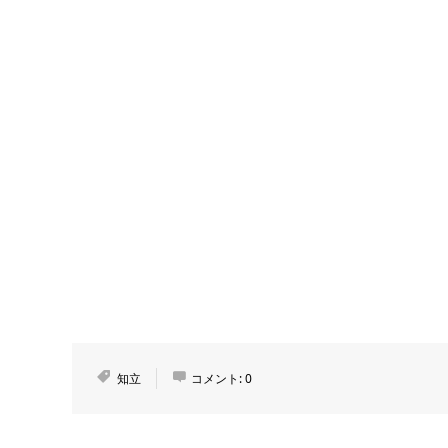
知立
コメント:
0