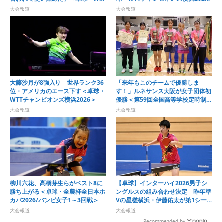
チャンピオンズ横浜2026＞
＞
大会報道
大会報道
大藤沙月が8強入り 世界ランク36
「来年もこのチームで優勝しま
位・アメリカのエース下す＜卓球・
す！」ルネサンス大阪が女子団体初
WTTチャンピオンズ横浜2026＞
優勝＜第59回全国高等学校定時制通
信制卓球大会＞
大会報道
大会報道
柳川六花、髙橋芽生らがベスト8に
【卓球】インターハイ2026男子シ
勝ち上がる＜卓球・全農杯全日本ホ
ングルスの組み合わせ決定 昨年準
カバ2026/バンビ女子1～3回戦＞
Vの星槎横浜・伊藤佑太が第1シー
ドに
大会報道
大会報道
Recommended by