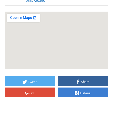
0337/20390
Tweet
Share
+1
Hatena