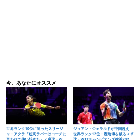
今、あなたにオススメ
世界ランク10位に迫ったスリージ
ジョアン・ジェラルドが中国超え
ャ・アクラ「粒高ラバーはコーチに
世界ランク12位・温瑞博を破る＜卓
言われて使い始めた」＜卓球・WTT
球・WTTチャンピオンズ横浜2026