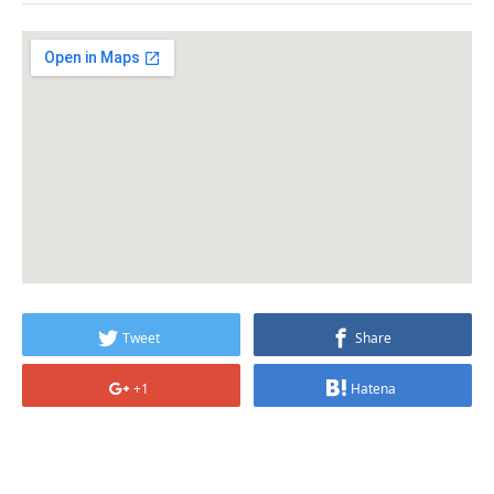
Tweet
Share
+1
Hatena