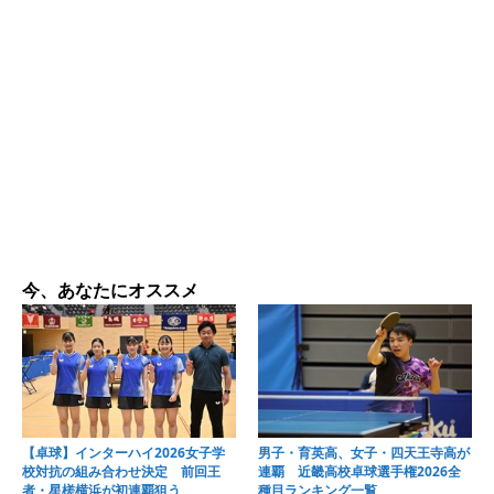
今、あなたにオススメ
【卓球】インターハイ2026女子学
男子・育英高、女子・四天王寺高が
校対抗の組み合わせ決定 前回王
連覇 近畿高校卓球選手権2026全
者・星槎横浜が初連覇狙う
種目ランキング一覧