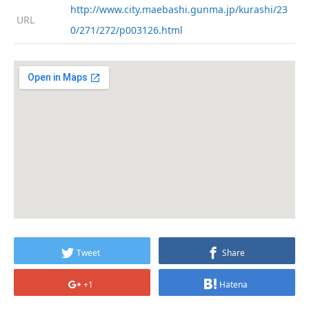
http://www.city.maebashi.gunma.jp/kurashi/23
URL
0/271/272/p003126.html
Tweet
Share
+1
Hatena