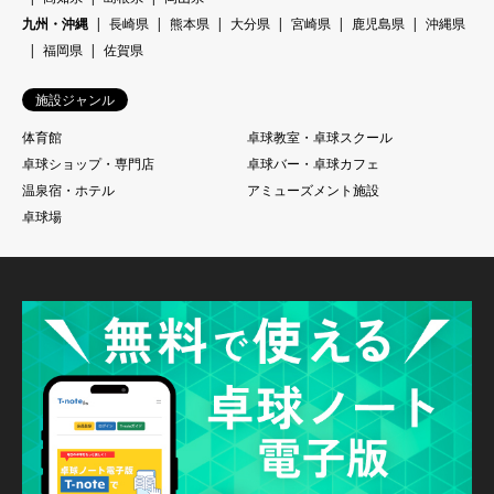
九州・沖縄
長崎県
熊本県
大分県
宮崎県
鹿児島県
沖縄県
福岡県
佐賀県
施設ジャンル
体育館
卓球教室・卓球スクール
卓球ショップ・専門店
卓球バー・卓球カフェ
温泉宿・ホテル
アミューズメント施設
卓球場