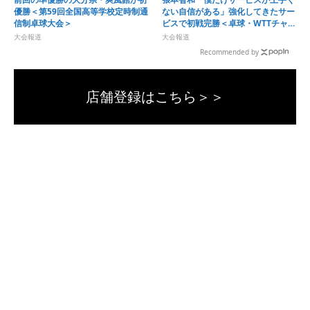
優勝＜第59回全国高等学校定時制通
ない自信がある」強化してきたサー
信制卓球大会＞
ビスで初戦完勝＜卓球・WTTチャン
ピオンズ横浜2026＞
大会報道
大会報道
Recommended by
店舗登録はこちら＞＞