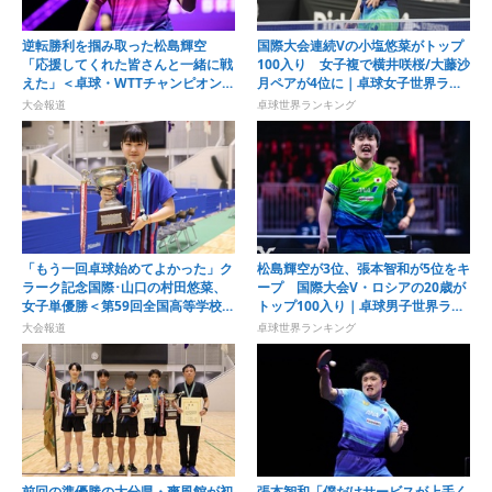
逆転勝利を掴み取った松島輝空
国際大会連続Vの小塩悠菜がトップ
「応援してくれた皆さんと一緒に戦
100入り 女子複で横井咲桜/大藤沙
えた」＜卓球・WTTチャンピオンズ
月ペアが4位に｜卓球女子世界ラン
横浜2026＞
キング（2026年第32週）
大会報道
卓球世界ランキング
「もう一回卓球始めてよかった」ク
松島輝空が3位、張本智和が5位をキ
ラーク記念国際･山口の村田悠菜、
ープ 国際大会V・ロシアの20歳が
女子単優勝＜第59回全国高等学校定
トップ100入り｜卓球男子世界ラン
時制通信制卓球大会＞
キング（2026年第32週）
大会報道
卓球世界ランキング
前回の準優勝の大分県・爽風館が初
張本智和「僕だけサービスが上手く