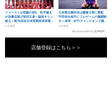
ファーストが悲願の初V 松平健太
日本勢左腕対決は篠塚大登に軍配
が決勝点挙げ前回王者・協和キリン
宇田幸矢相手にフルゲームの激闘制
破る＜第76回全日本実業団卓球選手
す＜卓球・WTTチャンピオンズ横浜
権大会＞
2026＞
大会報道
大会報道
Recommended by
店舗登録はこちら＞＞