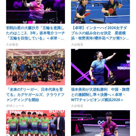
初戦白星の大藤沙月「五輪を意識し
【卓球】インターハイ2026女子ダ
たのはここ2、3年」坂本竜介コーチ
ブルスの組み合わせ決定 星槎横
「五輪を目指している」＜卓球・
浜・牧野美玲/櫻井花ペアが第1シー
WTTチャンピオンズ横浜2026＞
ドで最後の夏を迎える
大会報道
大会報道
「未来のTリーガー、日本代表を育
張本美和が大逆転勝利 中国・陳熠
てる」カグヤガールズ、クラウドフ
との激闘制し準々決勝へ＜卓球・
ァンディングを開始
WTTチャンピオンズ横浜2026＞
卓球ニュース
大会報道