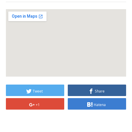
Tweet
Share
+1
Hatena