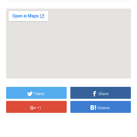
Tweet
Share
+1
Hatena