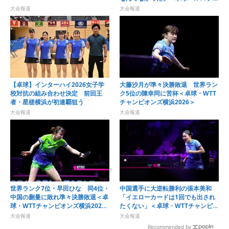
ンピオンズ横浜2026＞
大会報道
大会報道
【卓球】インターハイ2026女子学
大藤沙月が準々決勝敗退 世界ラン
校対抗の組み合わせ決定 前回王
ク5位の陳幸同に苦杯＜卓球・WTT
者・星槎横浜が初連覇狙う
チャンピオンズ横浜2026＞
大会報道
大会報道
世界ランク7位・早田ひな 同4位・
中国選手に大逆転勝利の張本美和
中国の蒯曼に敗れ準々決勝敗退＜卓
「イエローカードは1回でも出され
球・WTTチャンピオンズ横浜2026
たくない」＜卓球・WTTチャンピオ
＞
ンズ横浜2026＞
大会報道
大会報道
Recommended by