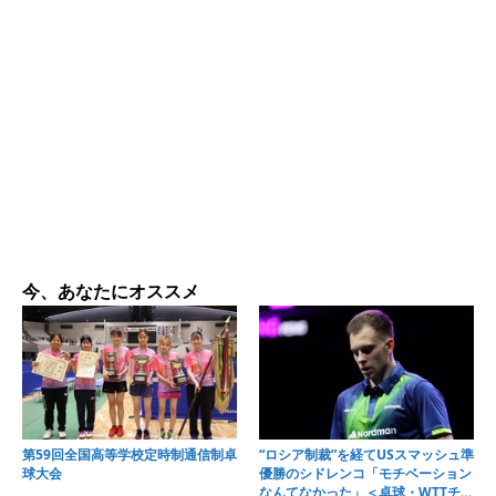
今、あなたにオススメ
第59回全国高等学校定時制通信制卓
“ロシア制裁”を経てUSスマッシュ準
球大会
優勝のシドレンコ「モチベーション
なんてなかった」＜卓球・WTTチャ