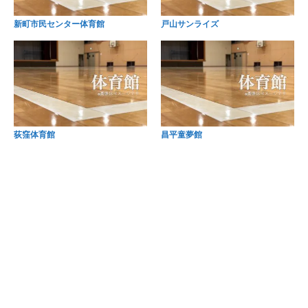
新町市民センター体育館
戸山サンライズ
荻窪体育館
昌平童夢館