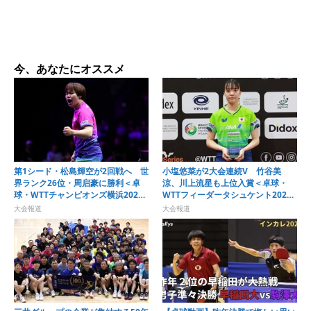
今、あなたにオススメ
第1シード・松島輝空が2回戦へ 世
小塩悠菜が2大会連続V 竹谷美
界ランク26位・周启豪に勝利＜卓
涼、川上流星も上位入賞＜卓球・
球・WTTチャンピオンズ横浜2026
WTTフィーダータシュケント2026
＞
＞
大会報道
大会報道