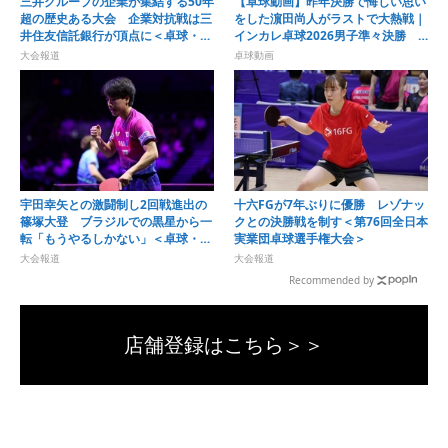
三井グループの企業が集結する50年
【卓球動画】昨年決勝で悔しい思い
超の歴史ある大会 企業対抗戦は三
をした濵田尚人がラストで大熱戦｜
井住友信託銀行が頂点に＜卓球・オ
インカレ卓球2026男子準々決勝
ール三井2026＞
早稲田大vs駒澤大
大会報道
卓球動画
宇田幸矢との激闘制し2回戦進出の
十六FGが7年ぶりに優勝 レゾナッ
篠塚大登 ブラジルでの黒星から一
クとの決勝戦を制す＜第76回全日本
転「もうやるしかない」＜卓球・
実業団卓球選手権大会＞
WTTチャンピオンズ横浜2026＞
大会報道
大会報道
Recommended by
店舗登録はこちら＞＞