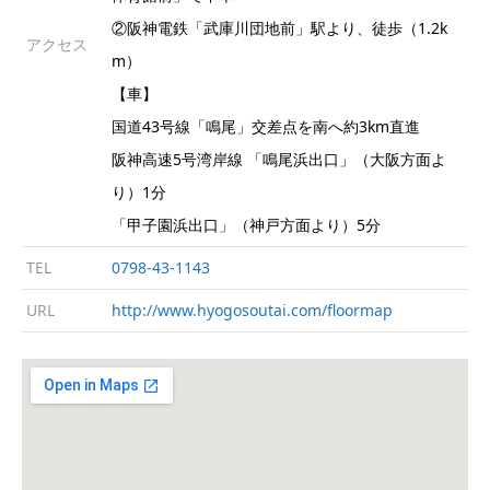
②阪神電鉄「武庫川団地前」駅より、徒歩（1.2k
アクセス
m）
【車】
国道43号線「鳴尾」交差点を南へ約3km直進
阪神高速5号湾岸線 「鳴尾浜出口」（大阪方面よ
り）1分
「甲子園浜出口」（神戸方面より）5分
TEL
0798-43-1143
URL
http://www.hyogosoutai.com/floormap