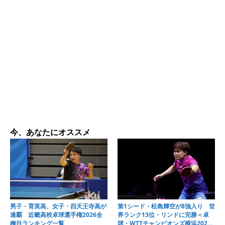
今、あなたにオススメ
男子・育英高、女子・四天王寺高が
第1シード・松島輝空が8強入り 世
連覇 近畿高校卓球選手権2026全
界ランク13位・リンドに完勝＜卓
種目ランキング一覧
球・WTTチャンピオンズ横浜2026