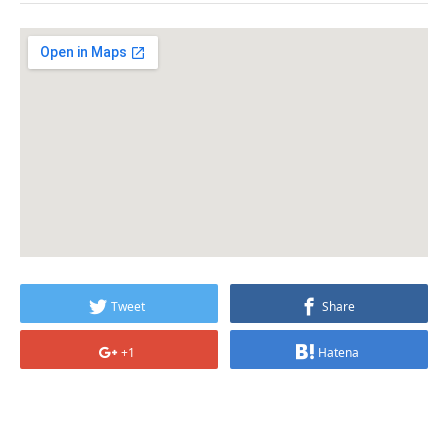
Tweet
Share
+1
Hatena