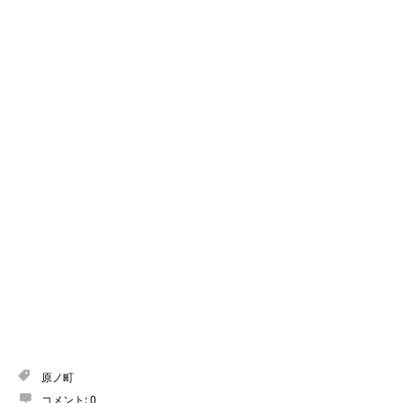
原ノ町
コメント:
0