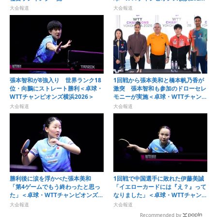
＞
大会報道
大会報道
張本智和が8強入り 世界ランク18
1回戦から張本美和と橋本帆乃香が
位・向鵬にストレート勝利＜卓球・
激突 張本智和も参加のドローセレ
WTTチャンピオンズ横浜2026＞
モニーが実施＜卓球・WTTチャンピ
オンズ横浜2026＞
大会報道
大会報道
勝利後に涙を浮かべた張本美和
1回戦で中国選手に敗れた伊藤美誠
「第4ゲームでもう終わったと思っ
「イエローカードには『え？』って
た」＜卓球・WTTチャンピオンズ横
なりました」＜卓球・WTTチャンピ
浜2026＞
オンズ横浜2026＞
大会報道
大会報道
Recommended by