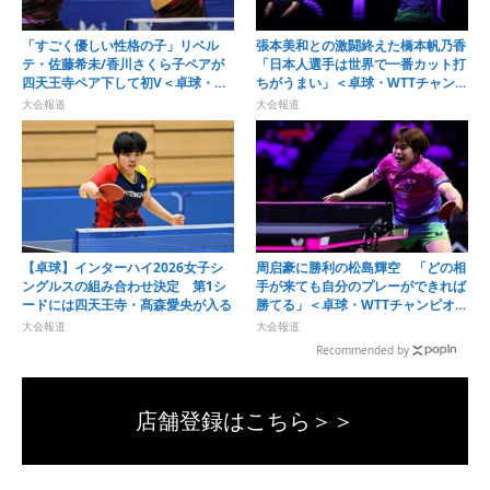
「すごく優しい性格の子」リベル
張本美和との激闘終えた橋本帆乃香
テ・佐藤希未/香川さくら子ペアが
「日本人選手は世界で一番カット打
四天王寺ペア下して初V＜卓球・近
ちがうまい」＜卓球・WTTチャンピ
畿高校選手権2026/女子ダブルス＞
オンズ横浜2026＞
大会報道
大会報道
【卓球】インターハイ2026女子シ
周启豪に勝利の松島輝空 「どの相
ングルスの組み合わせ決定 第1シ
手が来ても自分のプレーができれば
ードには四天王寺・髙森愛央が入る
勝てる」＜卓球・WTTチャンピオン
ズ横浜2026＞
大会報道
大会報道
Recommended by
店舗登録はこちら＞＞