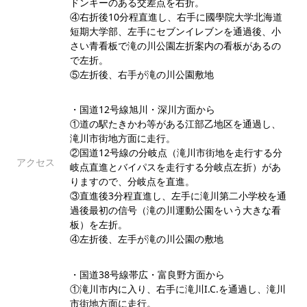
ドンキーのある交差点を右折。
④右折後10分程直進し、右手に國學院大学北海道
短期大学部、左手にセブンイレブンを通過後、小
さい青看板で滝の川公園左折案内の看板があるの
で左折。
⑤左折後、右手が滝の川公園敷地
・国道12号線旭川・深川方面から
①道の駅たきかわ等がある江部乙地区を通過し、
滝川市街地方面に走行。
②国道12号線の分岐点（滝川市街地を走行する分
アクセス
岐点直進とバイパスを走行する分岐点左折）があ
りますので、分岐点を直進。
③直進後3分程直進し、左手に滝川第二小学校を通
過後最初の信号（滝の川運動公園をいう大きな看
板）を左折。
④左折後、左手が滝の川公園の敷地
・国道38号線帯広・富良野方面から
①滝川市内に入り、右手に滝川I.C.を通過し、滝川
市街地方面に走行。