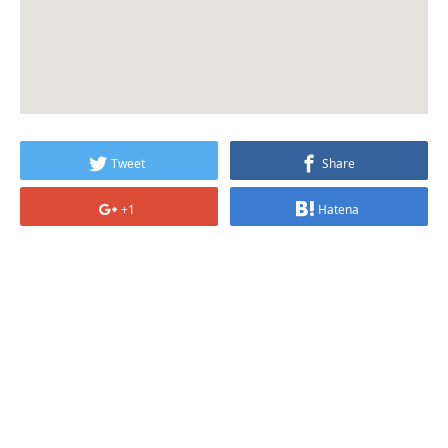
Tweet
Share
+1
Hatena