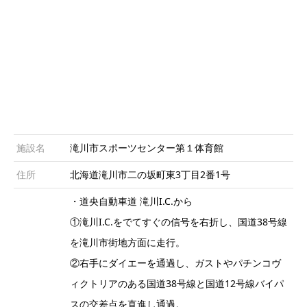
施設名
滝川市スポーツセンター第１体育館
住所
北海道滝川市二の坂町東3丁目2番1号
・道央自動車道 滝川I.C.から
①滝川I.C.をでてすぐの信号を右折し、国道38号線
を滝川市街地方面に走行。
②右手にダイエーを通過し、ガストやパチンコヴ
ィクトリアのある国道38号線と国道12号線バイパ
スの交差点を直進し通過。