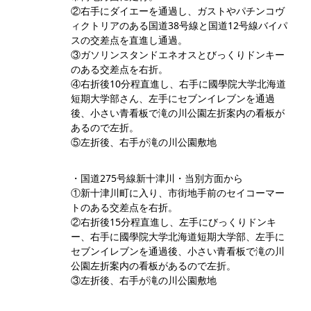
②右手にダイエーを通過し、ガストやパチンコヴ
ィクトリアのある国道38号線と国道12号線バイパ
スの交差点を直進し通過。
③ガソリンスタンドエネオスとびっくりドンキー
のある交差点を右折。
④右折後10分程直進し、右手に國學院大学北海道
短期大学部さん、左手にセブンイレブンを通過
後、小さい青看板で滝の川公園左折案内の看板が
あるので左折。
⑤左折後、右手が滝の川公園敷地
・国道275号線新十津川・当別方面から
①新十津川町に入り、市街地手前のセイコーマー
トのある交差点を右折。
②右折後15分程直進し、左手にびっくりドンキ
ー、右手に國學院大学北海道短期大学部、左手に
セブンイレブンを通過後、小さい青看板で滝の川
公園左折案内の看板があるので左折。
③左折後、右手が滝の川公園敷地