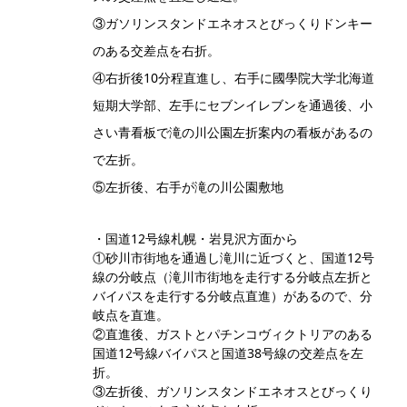
③ガソリンスタンドエネオスとびっくりドンキー
のある交差点を右折。
④右折後10分程直進し、右手に國學院大学北海道
短期大学部、左手にセブンイレブンを通過後、小
さい青看板で滝の川公園左折案内の看板があるの
で左折。
⑤左折後、右手が滝の川公園敷地
・国道12号線札幌・岩見沢方面から
①砂川市街地を通過し滝川に近づくと、国道12号
線の分岐点（滝川市街地を走行する分岐点左折と
バイパスを走行する分岐点直進）があるので、分
岐点を直進。
②直進後、ガストとパチンコヴィクトリアのある
国道12号線バイパスと国道38号線の交差点を左
折。
③左折後、ガソリンスタンドエネオスとびっくり