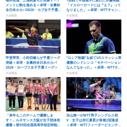
櫻井花凜、三浦莉夏らが決勝トーナ
1回戦で中国選手に敗れた伊藤美誠
メントに駒を進める＜卓球・全農杯
「イエローカードには『え？』って
全日本ホカバ2026・カブ女子予選
なりました」＜卓球・WTTチャンピ
リーグ＞
オンズ横浜2026＞
大会報道
大会報道
甲斐琴羽、小田切椿らが予選リーグ
“ロシア制裁”を経てUSスマッシュ準
突破＜卓球・全農杯全日本ホカバ
優勝のシドレンコ「モチベーション
2026・ホープス女子予選リーグ＞
なんてなかった」＜卓球・WTTチャ
ンピオンズ横浜2026＞
大会報道
大会報道
「来年もこのチームで優勝しま
吉山僚一がWTT男子シングルス初
す！」ルネサンス大阪が女子団体初
V 女子は赤江夏星が単複2冠達成
優勝＜第59回全国高等学校定時制通
＜卓球・WTTフィーダービエンチャ