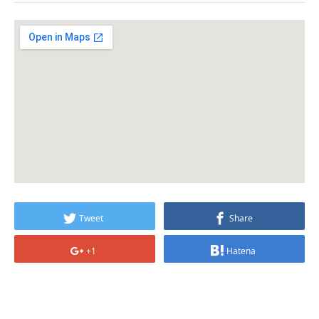
Tweet
Share
+1
Hatena