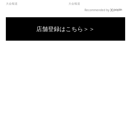
信制卓球大会＞
ン2026＞
大会報道
大会報道
Recommended by
店舗登録はこちら＞＞