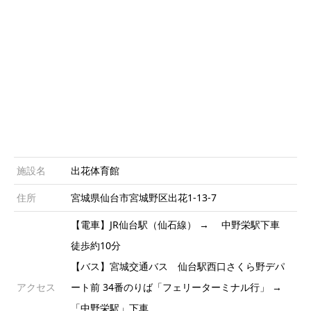
施設名
出花体育館
住所
宮城県仙台市宮城野区出花1-13-7
【電車】JR仙台駅（仙石線） → 中野栄駅下車
徒歩約10分
【バス】宮城交通バス 仙台駅西口さくら野デパ
アクセス
ート前 34番のりば「フェリーターミナル行」 →
「中野栄駅」下車