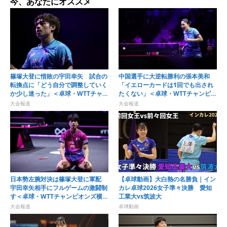
今、あなたにオススメ
篠塚大登に惜敗の宇田幸矢 試合の
中国選手に大逆転勝利の張本美和
転換点に「どう自分で調整していく
「イエローカードは1回でも出され
か少し迷った」＜卓球・WTTチャン
たくない」＜卓球・WTTチャンピオ
ピオンズ横浜2026＞
ンズ横浜2026＞
大会報道
大会報道
日本勢左腕対決は篠塚大登に軍配
【卓球動画】大白熱の名勝負｜イン
宇田幸矢相手にフルゲームの激闘制
カレ卓球2026女子準々決勝 愛知
す＜卓球・WTTチャンピオンズ横浜
工業大vs筑波大
2026＞
大会報道
卓球動画