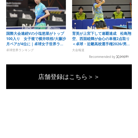
国際大会連続Vの小塩悠菜がトップ
育英が上宮下して連覇達成 松島翔
100入り 女子複で横井咲桜/大藤沙
空、西面睦輝が会心の単複2点取り
月ペアが4位に｜卓球女子世界ラン
＜卓球・近畿高校選手権2026/男子
キング（2026年第32週）
学校対抗＞
卓球世界ランキング
大会報道
Recommended by
店舗登録はこちら＞＞