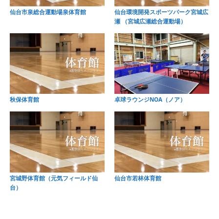
仙台市泉総合運動場泉体育館
仙台環境開発スポーツパーク宮城広
瀬 （宮城広瀬総合運動場）
秋保体育館
卓球ラウンジNOA（ノア）
宮城野体育館（元気フィールド仙
仙台市若林体育館
台）