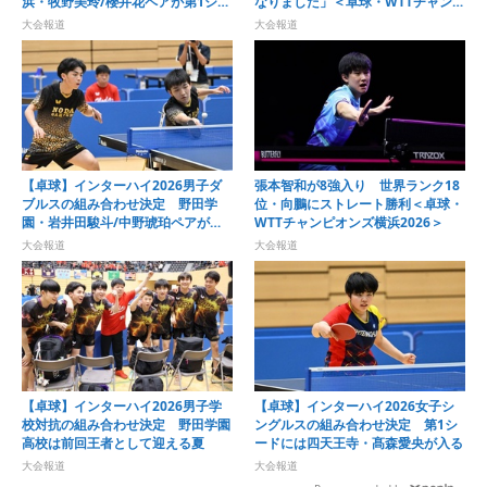
浜・牧野美玲/櫻井花ペアが第1シー
なりました」＜卓球・WTTチャンピ
ドで最後の夏を迎える
オンズ横浜2026＞
大会報道
大会報道
【卓球】インターハイ2026男子ダ
張本智和が8強入り 世界ランク18
ブルスの組み合わせ決定 野田学
位・向鵬にストレート勝利＜卓球・
園・岩井田駿斗/中野琥珀ペアが第1
WTTチャンピオンズ横浜2026＞
シードに
大会報道
大会報道
【卓球】インターハイ2026男子学
【卓球】インターハイ2026女子シ
校対抗の組み合わせ決定 野田学園
ングルスの組み合わせ決定 第1シ
高校は前回王者として迎える夏
ードには四天王寺・髙森愛央が入る
大会報道
大会報道