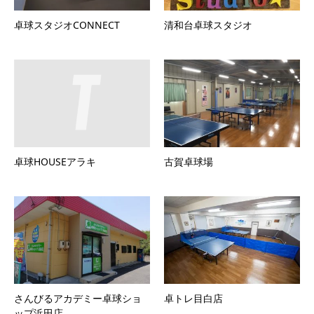
卓球スタジオCONNECT
清和台卓球スタジオ
卓球HOUSEアラキ
古賀卓球場
さんびるアカデミー卓球ショ
卓トレ目白店
ップ浜田店