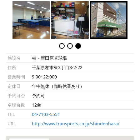
施設名
柏・新田原卓球場
住所
千葉県柏市東3丁目3-2-22
営業時間
9:00~22:000
定休日
年中無休（臨時休業あり）
予約可否
予約可
卓球台数
12台
TEL
04-7103-5551
URL
http://www.transports.co.jp/shindenhara/