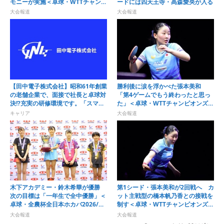
モニーが実施＜卓球・WTTチャンピ
ードには四天王寺・髙森愛央が入る
オンズ横浜2026＞
大会報道
大会報道
【田中電子株式会社】昭和61年創業
勝利後に涙を浮かべた張本美和
の老舗企業で、面接で社長と卓球対
「第4ゲームでもう終わったと思っ
決!?充実の研修環境です。「スマホ
た」＜卓球・WTTチャンピオンズ横
アドバイザー職」募集開始！
浜2026＞
キャリア
大会報道
木下アカデミー・鈴木希華が優勝
第1シード・張本美和が2回戦へ カ
次の目標は「一年生で全中優勝」＜
ット主戦型の橋本帆乃香との接戦を
卓球・全農杯全日本ホカバ2026/ホ
制す＜卓球・WTTチャンピオンズ横
ープス女子＞
浜2026＞
大会報道
大会報道