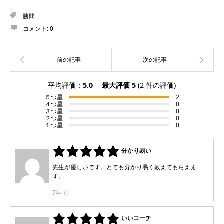
勝間
コメント:
0
平均評価：
5.0
最大評価
5
(
2
件の評価)
５つ星
2
４つ星
0
３つ星
0
２つ星
0
１つ星
0
分かり易い
先生が優しいです。とても分かり易く教えてもらえま
す。
7年 前
いいコーチ