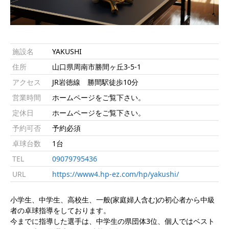
施設名
YAKUSHI
住所
山口県周南市勝間ヶ丘3-5-1
アクセス
JR岩徳線 勝間駅徒歩10分
営業時間
ホームページをご覧下さい。
定休日
ホームページをご覧下さい。
予約可否
予約必須
卓球台数
1台
TEL
09079795436
URL
https://www4.hp-ez.com/hp/yakushi/
小学生、中学生、高校生、一般(家庭婦人含む)の初心者から中級
者の卓球指導をしております。
今までに指導した選手は、中学生の県団体3位、個人ではベスト