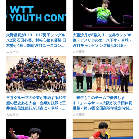
大野颯真がU19・U17男子シングル
大藤沙月が8強入り 世界ランク36
ス2冠 石田心美、村松心菜も優勝 日
位・アメリカのエース下す＜卓球・
本勢が4種目制覇WTTユースコンテ
WTTチャンピオンズ横浜2026＞
ンダー・アルマトイ2026
ニュース
大会報道
三井グループの企業が集結する50年
「来年もこのチームで優勝しま
超の歴史ある大会 企業対抗戦は三
す！」ルネサンス大阪が女子団体初
井住友信託銀行が頂点に＜卓球・オ
優勝＜第59回全国高等学校定時制通
ール三井2026＞
信制卓球大会＞
大会報道
大会報道