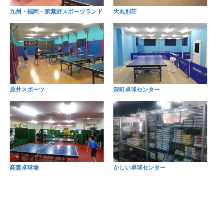
九州・福岡・筑紫野スポーツランド
大丸別荘
原井スポーツ
深町卓球センター
髙森卓球場
かしい卓球センター