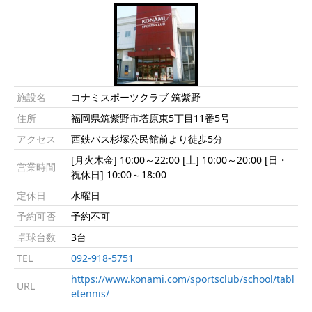
施設名
コナミスポーツクラブ 筑紫野
住所
福岡県筑紫野市塔原東5丁目11番5号
アクセス
西鉄バス杉塚公民館前より徒歩5分
[月火木金] 10:00～22:00 [土] 10:00～20:00 [日・
営業時間
祝休日] 10:00～18:00
定休日
水曜日
予約可否
予約不可
卓球台数
3台
TEL
092-918-5751
https://www.konami.com/sportsclub/school/tabl
URL
etennis/