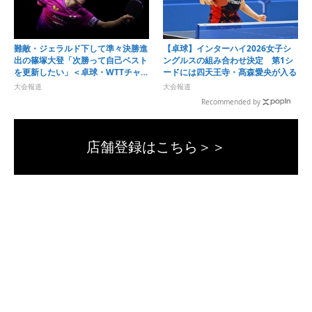
難敵・ジェラルド下して準々決勝進
【卓球】インターハイ2026女子シ
出の篠塚大登「次勝って自己ベスト
ングルスの組み合わせ決定 第1シ
を更新したい」＜卓球・WTTチャン
ードには四天王寺・髙森愛央が入る
ピオンズ横浜2026＞
大会報道
大会報道
Recommended by
店舗登録はこちら＞＞