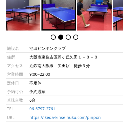
施設名
池田ピンポンクラブ
住所
大阪市東住吉区照ヶ丘矢田１－８－８
アクセス
近鉄南大阪線 矢田駅 徒歩３分
営業時間
9:00~22:00
定休日
不定休
予約可否
予約必須
卓球台数
6台
TEL
06-6797-2761
URL
https://ikeda-kinseihuku.com/pinpon