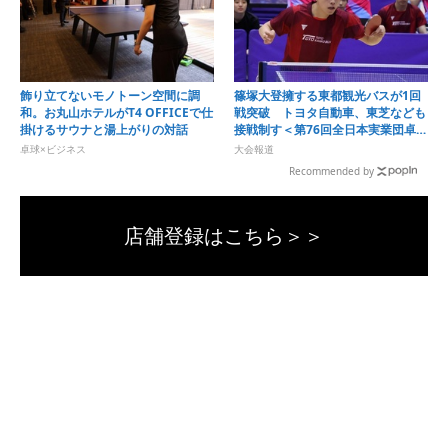
飾り立てないモノトーン空間に調
篠塚大登擁する東都観光バスが1回
和。お丸山ホテルがT4 OFFICEで仕
戦突破 トヨタ自動車、東芝なども
掛けるサウナと湯上がりの対話
接戦制す＜第76回全日本実業団卓球
選手権大会＞
卓球×ビジネス
大会報道
Recommended by
店舗登録はこちら＞＞