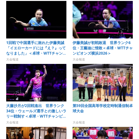
1回戦で中国選手に敗れた伊藤美誠
伊藤美誠が初戦敗退 世界ランク6
「イエローカードには『え？』って
位・王藝迪に惜敗＜卓球・WTTチャ
なりました」＜卓球・WTTチャンピ
ンピオンズ横浜2026＞
オンズ横浜2026＞
大会報道
大会報道
大藤沙月が2回戦進出 世界ランク
第59回全国高等学校定時制通信制卓
34位・ウェールズ選手との激しいラ
球大会
リー戦制す＜卓球・WTTチャンピオ
ンズ横浜2026＞
大会報道
大会報道