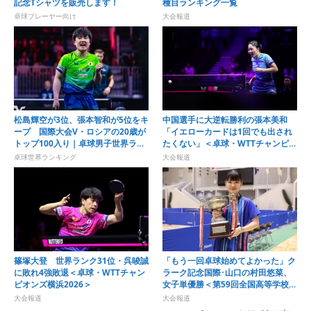
記念Tシャツを販売します！
種目ランキング一覧
卓球プレーヤー向け
大会報道
松島輝空が3位、張本智和が5位をキ
中国選手に大逆転勝利の張本美和
ープ 国際大会V・ロシアの20歳が
「イエローカードは1回でも出され
トップ100入り｜卓球男子世界ラン
たくない」＜卓球・WTTチャンピオ
キング（2026年第32週）
ンズ横浜2026＞
卓球世界ランキング
大会報道
篠塚大登 世界ランク31位・呉晙誠
「もう一回卓球始めてよかった」ク
に敗れ4強敗退＜卓球・WTTチャン
ラーク記念国際･山口の村田悠菜、
ピオンズ横浜2026＞
女子単優勝＜第59回全国高等学校定
時制通信制卓球大会＞
大会報道
大会報道