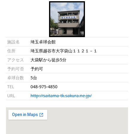
施設名
埼玉卓球会館
住所
埼玉県越谷市大字袋山１１２１－１
アクセス
大袋駅から徒歩5分
予約可否
予約可
卓球台数
5台
TEL
048-975-4850
URL
http://saitama-tk.sakura.ne.jp/