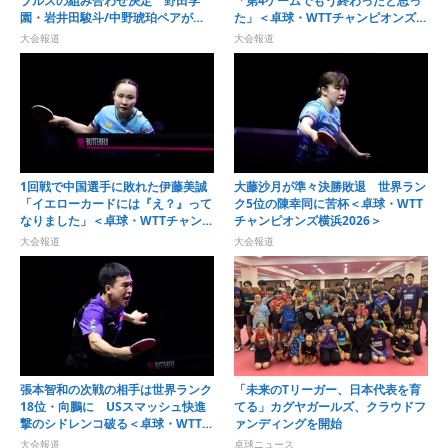
ブルスの組み合わせ決定 野田学
「第4ゲームでもう終わったと思っ
園・岩井田駿斗/中野琥珀ペアが第1
た」＜卓球・WTTチャンピオンズ横
シードに
浜2026＞
大会報道
大会報道
1回戦で中国選手に敗れた伊藤美誠
大藤沙月が準々決勝敗退 世界ラン
「イエローカードには『え？』って
ク5位の陳幸同に苦杯＜卓球・WTT
なりました」＜卓球・WTTチャンピ
チャンピオンズ横浜2026＞
オンズ横浜2026＞
大会報道
大会報道
張本智和の次戦の相手は世界ランク
「未来のTリーガー、日本代表を育
18位・向鵬に USスマッシュ快進
てる」カグヤガールズ、クラウドフ
撃のシドレンコ破る＜卓球・WTTチ
ァンディングを開始
ャンピオンズ横浜2026＞
大会報道
卓球ニュース