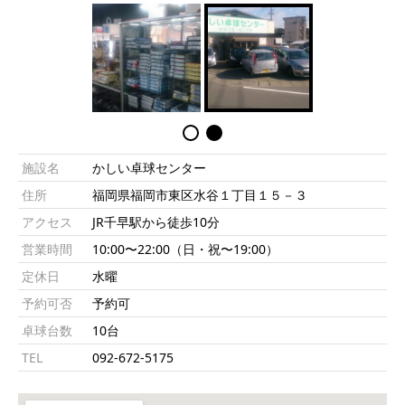
施設名
かしい卓球センター
住所
福岡県福岡市東区水谷１丁目１５－３
アクセス
JR千早駅から徒歩10分
営業時間
10:00〜22:00（日・祝〜19:00）
定休日
水曜
予約可否
予約可
卓球台数
10台
TEL
092-672-5175