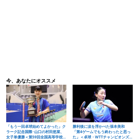
今、あなたにオススメ
「もう一回卓球始めてよかった」ク
勝利後に涙を浮かべた張本美和
ラーク記念国際･山口の村田悠菜、
「第4ゲームでもう終わったと思っ
女子単優勝＜第59回全国高等学校定
た」＜卓球・WTTチャンピオンズ横