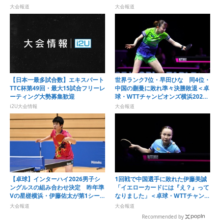
時制通信制卓球大会＞
浜2026＞
大会報道
大会報道
【日本一最多試合数】エキスパート
世界ランク7位・早田ひな 同4位・
TTC杯第49回・最大15試合フリーレ
中国の蒯曼に敗れ準々決勝敗退＜卓
ーティング大勢募集歓迎
球・WTTチャンピオンズ横浜2026
＞
i2U大会情報
大会報道
【卓球】インターハイ2026男子シ
1回戦で中国選手に敗れた伊藤美誠
ングルスの組み合わせ決定 昨年準
「イエローカードには『え？』って
Vの星槎横浜・伊藤佑太が第1シー
なりました」＜卓球・WTTチャンピ
ドに
オンズ横浜2026＞
大会報道
大会報道
Recommended by