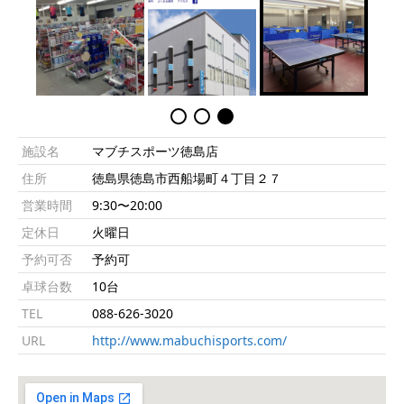
施設名
マブチスポーツ徳島店
住所
徳島県徳島市西船場町４丁目２７
営業時間
9:30〜20:00
定休日
火曜日
予約可否
予約可
卓球台数
10台
TEL
088-626-3020
URL
http://www.mabuchisports.com/