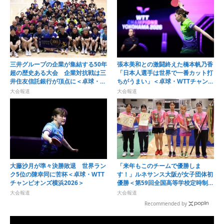
三井グループの企業が集結する50年
張本美和との激闘終えた橋本帆乃香
超の歴史ある大会 企業対抗戦は三
「日本人選手は世界で一番カット打
井住友信託銀行が頂点に＜卓球・オ
ちがうまい」＜卓球・WTTチャンピ
ール三井2026＞
オンズ横浜2026＞
大会報道
大会報道
大藤沙月が準々決勝敗退 世界ラン
「来年もこのチームで優勝しま
ク5位の陳幸同に苦杯＜卓球・WTT
す！」ルネサンス大阪が女子団体初
チャンピオンズ横浜2026＞
優勝＜第59回全国高等学校定時制通
信制卓球大会＞
大会報道
大会報道
Recommended by