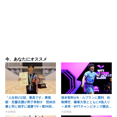
今、あなたにオススメ
「人生初の2冠、最高です」爽風
張本智和がA・ルブランに勝利 松
館・安藤京護が男子単制す 団体決
島輝空、篠塚大登とともに4強入り
勝と同じ相手に連勝でV＜第59回全
＜卓球・WTTチャンピオンズ横浜
国高等学校定時制通信制卓球大会＞
2026＞
大会報道
大会報道