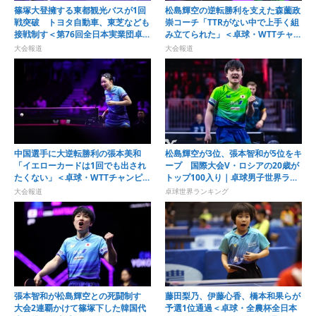
篠塚大登擁する東都観光バスが1回
松島輝空の逆転勝利を支えた森薗政
戦突破 トヨタ自動車、東芝なども
崇コーチ「TTRがない中で上手く組
接戦制す＜第76回全日本実業団卓球
み立てられた」＜卓球・WTTチャン
選手権大会＞
ピオンズ横浜2026＞
大会報道
大会報道
中国選手に大逆転勝利の張本美和
松島輝空が3位、張本智和が5位をキ
「イエローカードは1回でも出され
ープ 国際大会V・ロシアの20歳が
たくない」＜卓球・WTTチャンピオ
トップ100入り｜卓球男子世界ラン
ンズ横浜2026＞
キング（2026年第32週）
大会報道
卓球世界ランキング
張本智和が松島輝空との死闘制す
藤田梨乃、伊藤心香、橋本和果らが
大会2連覇かけて篠塚下した韓国代
予選1位通過＜卓球・全農杯全日本