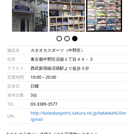
施設名
カタオカスポーツ（中野区）
住所
東京都中野区沼袋１丁目４４－３
アクセス
西武新宿線沼袋駅より徒歩３分
営業時間
10:00～20:00
定休日
日曜
卓球台数
3台
TEL
03-3389-3577
http://kataokasports.sakura.ne.jp/kataoka%20or
URL
iginal/