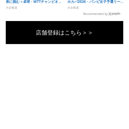
表に挑む＜卓球・WTTチャンピオン
ホカバ2026・バンビ女子予選リー
ズ横浜2026＞
グ＞
大会報道
大会報道
Recommended by
店舗登録はこちら＞＞