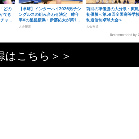
「どの
【卓球】インターハイ2026男子シ
前回の準優勝の大分県・爽風
ができ
ングルスの組み合わせ決定 昨年
初優勝＜第59回全国高等学
Tチャン
準Vの星槎横浜・伊藤佑太が第1シ
制通信制卓球大会＞
ードに
大会報道
大会報道
Recommended by
録はこちら＞＞