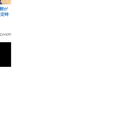
館が
校定時