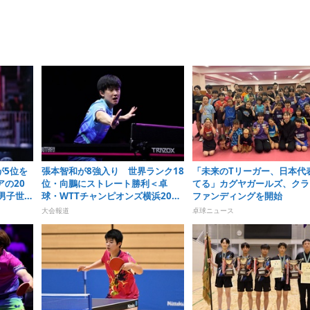
が5位を
張本智和が8強入り 世界ランク18
「未来のTリーガー、日本代
の20
位・向鵬にストレート勝利＜卓
てる」カグヤガールズ、クラ
男子世界
球・WTTチャンピオンズ横浜2026
ファンディングを開始
週）
＞
大会報道
卓球ニュース