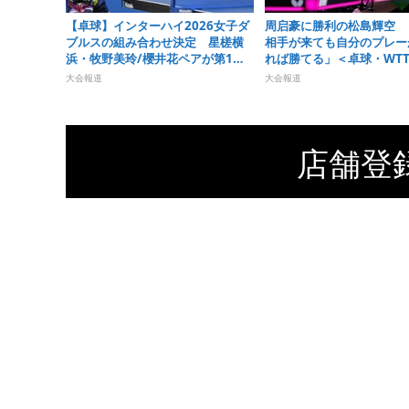
【卓球】インターハイ2026女子ダ
周启豪に勝利の松島輝空 
ブルスの組み合わせ決定 星槎横
相手が来ても自分のプレー
浜・牧野美玲/櫻井花ペアが第1シ
れば勝てる」＜卓球・WT
ードで最後の夏を迎える
ピオンズ横浜2026＞
大会報道
大会報道
店舗登