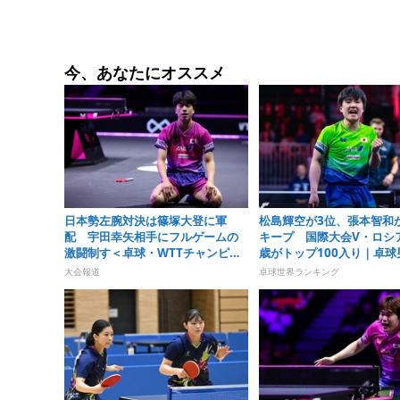
今、あなたにオススメ
日本勢左腕対決は篠塚大登に軍
松島輝空が3位、張本智和
配 宇田幸矢相手にフルゲームの
キープ 国際大会V・ロシア
激闘制す＜卓球・WTTチャンピオ
歳がトップ100入り｜卓球
ンズ横浜2026＞
ランキング（2026年第32
大会報道
卓球世界ランキング