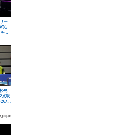
リー
頼ら
Tチャ
松島
2点取
26/