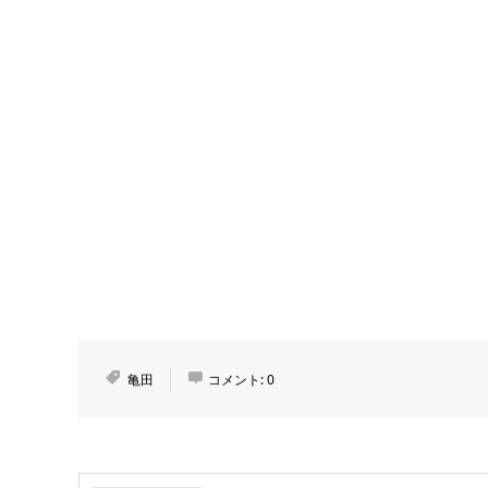
亀田
コメント:
0