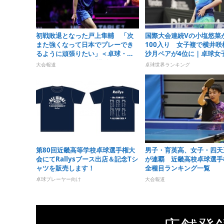
初戦敗退となった戸上隼輔 「次
国際大会連続Vの小塩悠菜
また強くなって日本でプレーでき
100入り 女子複で横井咲
るように頑張りたい」＜卓球・
沙月ペアが4位に｜卓球女
WTTチャンピオンズ横浜2026＞
ンキング（2026年第32週
大会報道
卓球世界ランキング
第80回近畿高等学校卓球選手権大
男子・育英高、女子・四天
会にてRallysブース出店＆記念Tシ
が連覇 近畿高校卓球選手権
ャツを販売します！
全種目ランキング一覧
卓球プレーヤー向け
大会報道