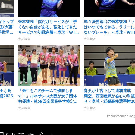
がトップ
張本智和「僕だけサービスが上手
準々決勝進出の張本智和「ラ
桜/大藤
くない自信がある」強化してきた
はいつでもできる、ラリーに
子世界ラ
サービスで初戦完勝＜卓球・WTT
ないプレーを」＜卓球・WT
）
チャンピオンズ横浜2026＞
ンピオンズ横浜2026＞
大会報道
大会報道
王寺高
「来年もこのチームで優勝しま
育英が上宮下して連覇達成 
2026
す！」ルネサンス大阪が女子団体
翔空、西面睦輝が会心の単複
初優勝＜第59回全国高等学校定時
り＜卓球・近畿高校選手権20
制通信制卓球大会＞
男子学校対抗＞
大会報道
大会報道
Recommended by