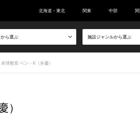
北海道・東北
関東
中部
関
アから選ぶ
施設ジャンルから選ぶ
卓球教室 ベン・K（弁慶）
弁慶）