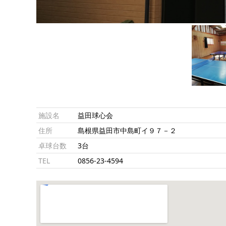
施設名
益田球心会
住所
島根県益田市中島町イ９７－２
卓球台数
3台
TEL
0856-23-4594