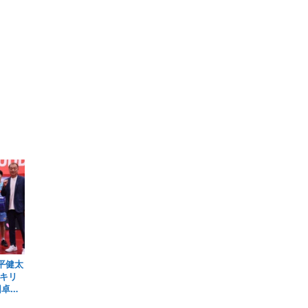
平健太
キリ
団卓球