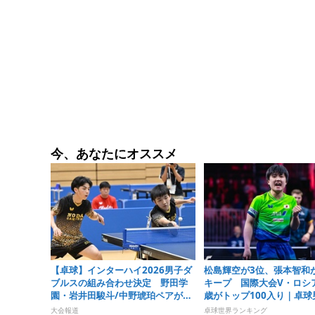
今、あなたにオススメ
【卓球】インターハイ2026男子ダ
松島輝空が3位、張本智和
ブルスの組み合わせ決定 野田学
キープ 国際大会V・ロシア
園・岩井田駿斗/中野琥珀ペアが第
歳がトップ100入り｜卓球
1シードに
ランキング（2026年第32
大会報道
卓球世界ランキング