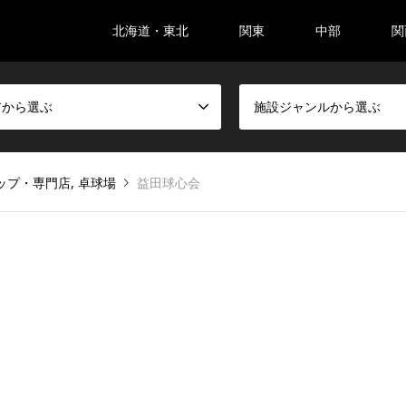
北海道・東北
関東
中部
関
アから選ぶ
施設ジャンルから選ぶ
ップ・専門店
,
卓球場
益田球心会