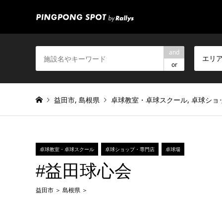
and
エリ
or
益田市
,
島根県
卓球教室・卓球スクール
,
卓球ショ
卓球教室・卓球スクール
卓球ショップ・専門店
卓球場
#益田球心会
益田市
島根県