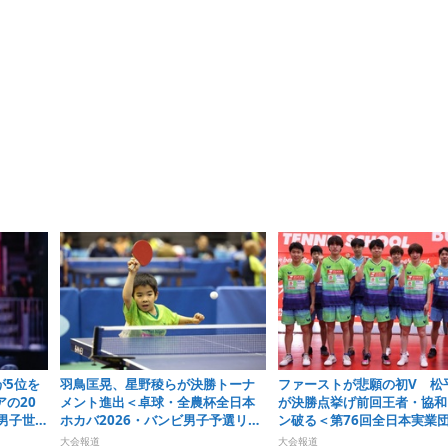
が5位を
羽鳥匡晃、星野稜らが決勝トーナ
ファーストが悲願の初V 松
の20
メント進出＜卓球・全農杯全日本
が決勝点挙げ前回王者・協和
男子世界
ホカバ2026・バンビ男子予選リー
ン破る＜第76回全日本実業
週）
グ＞
選手権大会＞
大会報道
大会報道