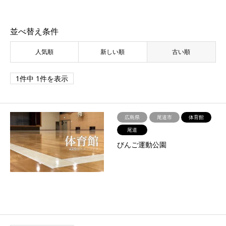
並べ替え条件
人気順
新しい順
古い順
1件中 1件を表示
広島県
尾道市
体育館
尾道
びんご運動公園