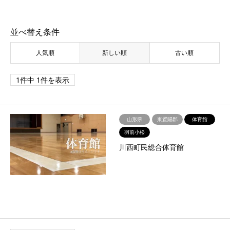
並べ替え条件
人気順
新しい順
古い順
1件中 1件を表示
山形県
東置賜郡
体育館
羽前小松
川西町民総合体育館