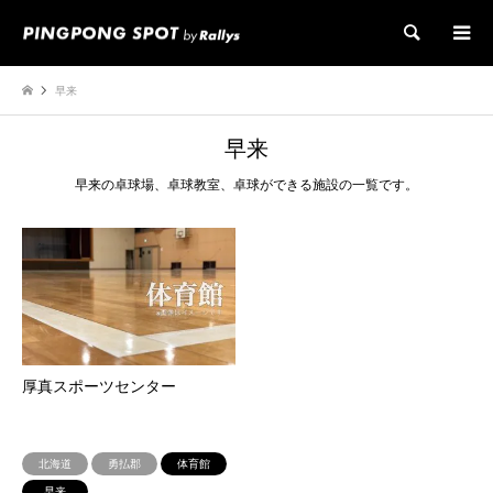
検索
早来
早来
早来の卓球場、卓球教室、卓球ができる施設の一覧です。
厚真スポーツセンター
北海道
勇払郡
体育館
早来