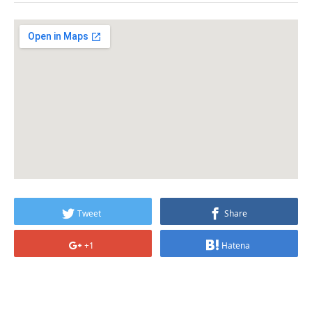
Tweet
Share
+1
Hatena