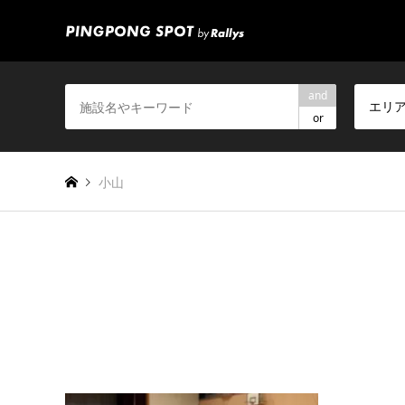
and
エリ
or
小山