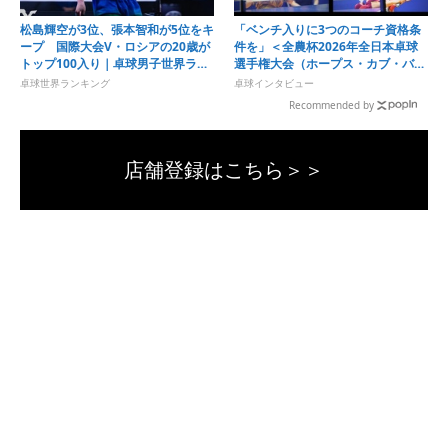
松島輝空が3位、張本智和が5位をキ
「ベンチ入りに3つのコーチ資格条
ープ 国際大会V・ロシアの20歳が
件を」＜全農杯2026年全日本卓球
トップ100入り｜卓球男子世界ラン
選手権大会（ホープス・カブ・バン
キング（2026年第32週）
ビの部）福岡県予選会＞
卓球世界ランキング
卓球インタビュー
Recommended by
店舗登録はこちら＞＞