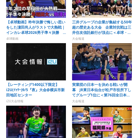
【卓球動画】昨年決勝で悔しい思い
三井グループの企業が集結する50年
をした濵田尚人がラストで大熱戦｜
超の歴史ある大会 企業対抗戦は三
インカレ卓球2026男子準々決勝
井住友信託銀行が頂点に＜卓球・オ
早稲田大vs駒澤大
ール三井2026＞
卓球動画
大会報道
【レーティング1400以下限定】
実業団の日本一を決める戦いが開
i2U(ｲｯﾂｰ)9/5『夜』大会@横浜市新
幕 JR東日本仙台が松戸市役所下し
田地区センター
てグループ1位に＜第76回全日本実
業団卓球選手権大会＞
i2U大会情報
大会報道