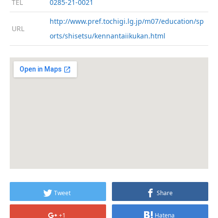
TEL
0285-21-0021
http://www.pref.tochigi.lg.jp/m07/education/sp
URL
orts/shisetsu/kennantaiikukan.html
Tweet
Share
+1
Hatena