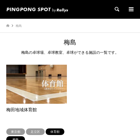
検索
梅島
梅島
梅島の卓球場、卓球教室、卓球ができる施設の一覧です。
梅田地域体育館
東京都
足立区
体育館
梅島