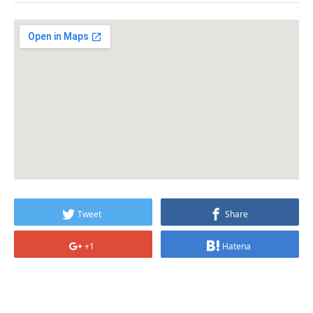
Tweet
Share
+1
Hatena