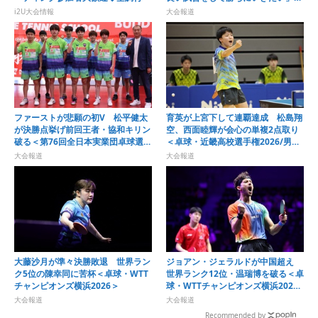
卓球・WTTチャンピオンズ横浜
i2U大会情報
大会報道
2026＞
ファーストが悲願の初V 松平健太
育英が上宮下して連覇達成 松島翔
が決勝点挙げ前回王者・協和キリン
空、西面睦輝が会心の単複2点取り
破る＜第76回全日本実業団卓球選手
＜卓球・近畿高校選手権2026/男子
権大会＞
学校対抗＞
大会報道
大会報道
大藤沙月が準々決勝敗退 世界ラン
ジョアン・ジェラルドが中国超え
ク5位の陳幸同に苦杯＜卓球・WTT
世界ランク12位・温瑞博を破る＜卓
チャンピオンズ横浜2026＞
球・WTTチャンピオンズ横浜2026
＞
大会報道
大会報道
Recommended by